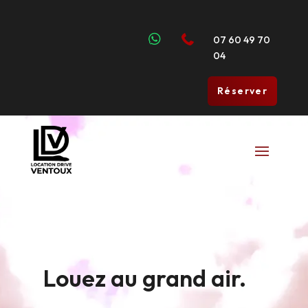


07 60 49 70
04
Réserver
Louez au grand air.