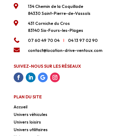

134 Chemin de la Coquillade
84330 Saint-Pierre-de-Vassols

431 Corniche du Cros
83140 Six-Fours-les-Plages

07 60 49 70 04
Ι
04 13 97 02 90

contact@location-drive-ventoux.com
SUIVEZ-NOUS SUR LES RÉSEAUX
PLAN DU SITE
Accueil
Univers véhicules
Univers loisirs
Univers utilitaires