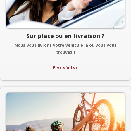
Sur place ou en livraison ?
Nous vous livrons votre véhicule là où vous vous
trouvez !
Chez vous, sur votre lieu de vacances, à l’arrivée du
Plus d'infos
train ? Il vous suffit d’indiquer l’adresse lors de votre
réservation en ligne.
Basés à Saint-Pierre-de-Vassols au pied du Mont
Ventoux (Vaucluse, 84), nous vous livrons où que vous
vous trouviez !